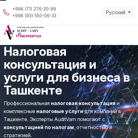
+998 (71) 276-20-99
Русский
+998 (93) 550-06-33
Налоговая
консультация и
услуги для бизнеса в
Ташкенте
Профессиональная
налоговая консультация
и
комплексные
налоговые услуги
для компаний в
Ташкенте. Эксперты AuditVarn помогают с
консультацией по налогам
, отчетностью и
стратегией.