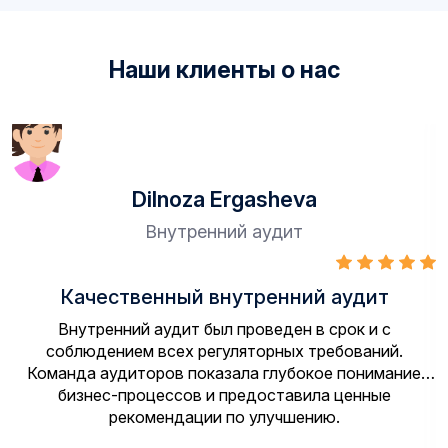
Наши клиенты о нас
OOO “Кредитное бюро КИАЦ
Аудит
т
Профессиональный подход к ауд
 с
OOO “Кредитное бюро КИАЦ” выражае
ий.
благодарность компании ООО АО «AUDIT-VA
мание
качественную работу по аудиторской пров
е
бухгалтерского (финансовой) отчетности ко
был проведён в соответствии с междунаро
стандартами финансовой отчетности и в ра