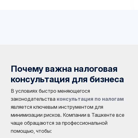
согласованных сроков Отмечаем, что специа
ООО АО «AUDIT-VARN» продемонстриров
высокий уровень профессионализма, глубокие
в сфере аудита и учёта, что позволило обесп
прозрачность и достоверность финансов
отчётности.
Почему важна налоговая
консультация для бизнеса
В условиях быстро меняющегося
законодательства
консультация по налогам
является ключевым инструментом для
минимизации рисков. Компании в Ташкенте все
чаще обращаются за профессиональной
помощью, чтобы: