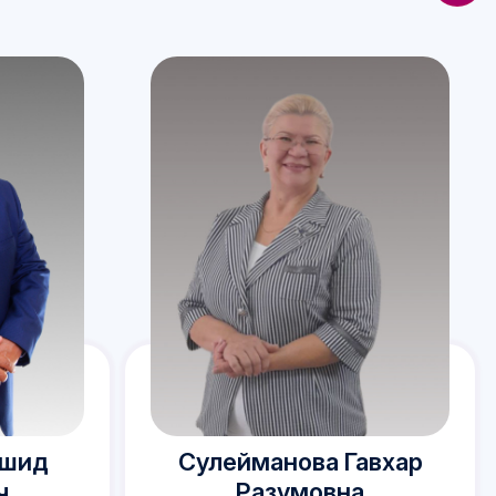
мшид
Сулейманова Гавхар
ч
Разумовна