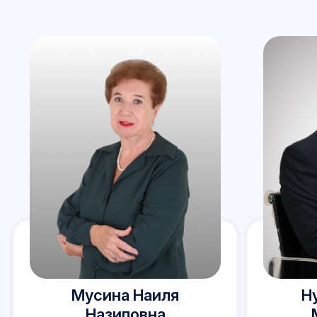
Мусина Наиля
Н
Назиповна