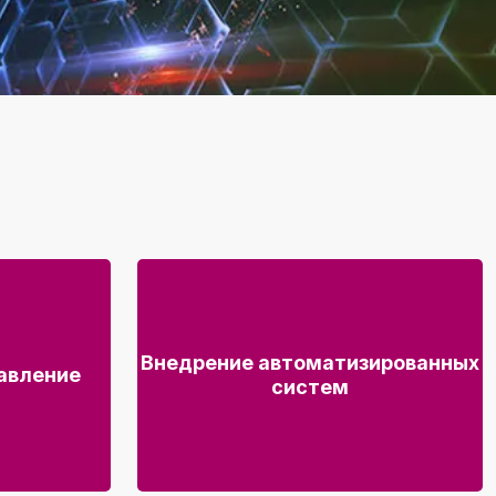
Внедрение автоматизированных
авление
систем