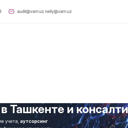
3
audit@varn.uz
nelly@varn.uz
 в Ташкенте и консалти
ие учета,
аутсорсинг