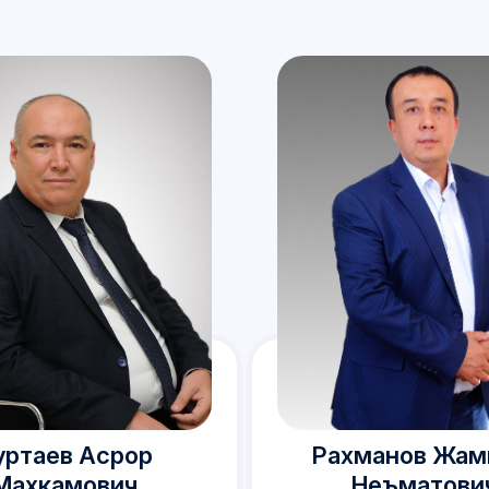
уртаев Асрор
Рахманов Жа
Махкамович
Неъматови