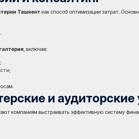
лтерии Ташкент
как способ оптимизации затрат. Основ
.
хгалтерия
, включая:
;
ости
;
росам.
ерские и аудиторские 
ают компаниям выстраивать эффективную систему финан