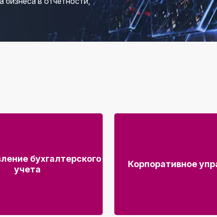
а бизнеса в отчетности,
ление бухгалтерского
Корпоративное упр
учета