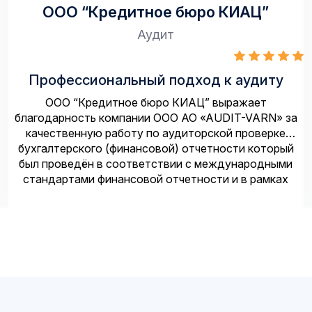
OOO “Кредитное бюро КИАЦ”
Аудит
Профессиональный подход к аудиту
OOO “Кредитное бюро КИАЦ” выражает
благодарность компании ООО АО «AUDIT-VARN» за
качественную работу по аудиторской проверке
бухгалтерского (финансовой) отчетности который
был проведён в соответствии с международными
стандартами финансовой отчетности и в рамках
согласованных сроков Отмечаем, что специалисты
ООО АО «AUDIT-VARN» продемонстрировали
высокий уровень профессионализма, глубокие знания
в сфере аудита и учёта, что позволило обеспечить
прозрачность и достоверность финансовая
отчётности.